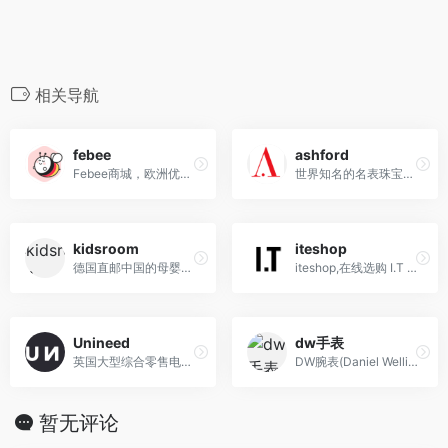
相关导航
febee
ashford
Febee商城，欧洲优质商家入驻平台。为中国消费者甄选和引入商品丰富、物美价廉的欧洲优质商家。线上销售商品涵盖美妆护肤、香水香氛、身体护理、家居日用、营养保健、母婴用品等。
世界知名的名表珠宝在线商城,售卖70多个国际知名品牌，4000余款货品
kidsroom
iteshop
德国直邮中国的母婴用品网店,为您提供欧洲品质的儿童汽车安全座椅,婴儿推车,母婴用品及婴幼儿辅食奶粉
iteshop,在线选购 I.T 旗下精选品牌的服饰与配饰,探寻前沿的时尚品牌及潮流新趋势
Unineed
dw手表
英国大型综合零售电商,护肤彩妆与时尚配饰,满50镑包邮,支持支付宝
DW腕表(Daniel Wellington)-时尚潮流手表品牌丹尼尔惠灵顿每款手表设计精益求精, 简约时尚的设计理念,打造隽永经典风格
暂无评论