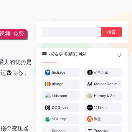
搜
片视频-免费
索：
探索更多精彩网站
，最大的优势是
际运费良心，
firstrade
荷兰之家
trivago
Mother Denim
kidsroom
Harney & Sons
DC Shoes
111Skin
SCDKey
淘宝
要拖个变压器
Seezona
Tessabit