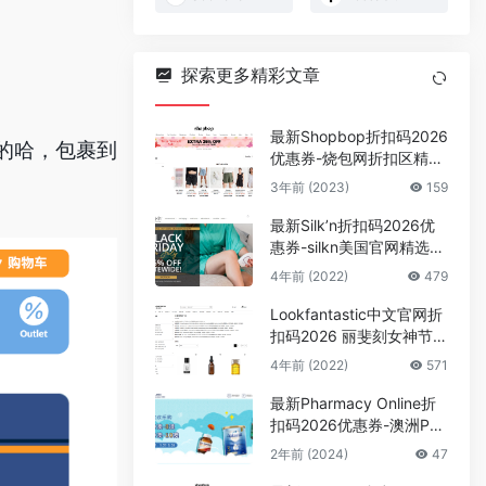
探索更多精彩文章
最新Shopbop折扣码2026
税的哈，包裹到
优惠券-烧包网折扣区精选
商品额外75折促销 直邮中
3年前 (2023)
159
国
最新Silk’n折扣码2026优
惠券-silkn美国官网精选脱
毛仪美容仪至75折促销
4年前 (2022)
479
Lookfantastic中文官网折
扣码2026 丽斐刻女神节精
选产品低至67折促销
4年前 (2022)
571
最新Pharmacy Online折
扣码2026优惠券-澳洲PO
中文官网全场满89澳减8
2年前 (2024)
47
澳/109澳减10澳促销