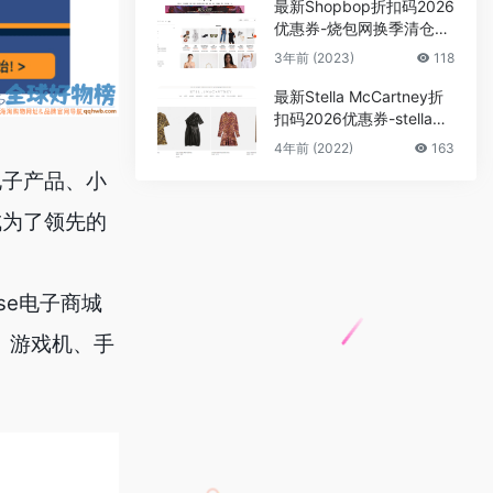
最新Shopbop折扣码2026
优惠券-烧包网换季清仓全
场无门槛8折促销
3年前 (2023)
118
最新​Stella McCartney折
扣码2026优惠券-stellamc
cartney美国官网季末大促
4年前 (2022)
163
低至6折促销
种电子产品、小
成为了领先的
se电子商城
、游戏机、手