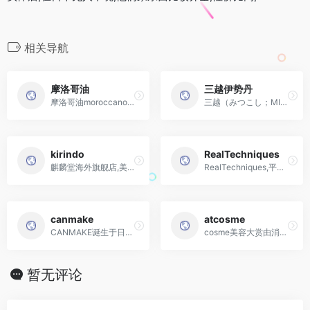
相关导航
摩洛哥油
三越伊势丹
摩洛哥油moroccanoil是专业沙龙级美发品牌
三越（みつこし；MITSUKOSHI）是日本历史悠久、高档的大型百货商店之一
kirindo
RealTechniques
麒麟堂海外旗舰店,美妆护肤洗护
RealTechniques,平价好用性价比高的化妆工具品牌之一
canmake
atcosme
CANMAKE诞生于日本，于1985年成立，属于日本井田制药株式会社旗下品牌，主营业务是化妆品。
cosme美容大赏由消费者评选的化妆品排行榜，最具权威的美容化妆品排行榜之一，日本最大级美容综合网站
暂无评论