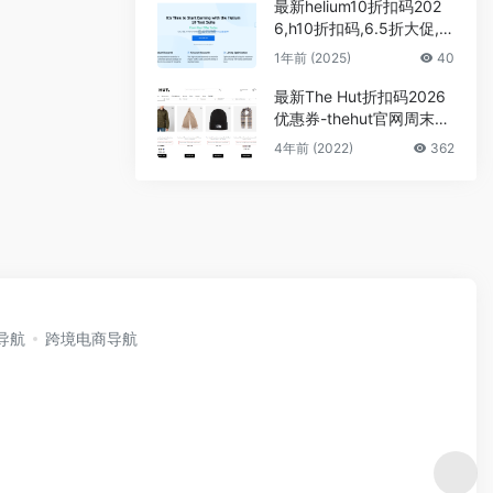
最新helium10折扣码202
6,h10折扣码,6.5折大促,铂
金套餐半年版
1年前 (2025)
40
最新The Hut折扣码2026
优惠券-thehut官网周末闪
促最高立减£80 可直邮中
4年前 (2022)
362
国
i导航
跨境电商导航