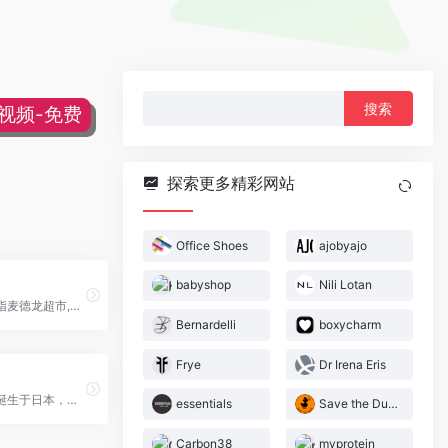
搜
片视频-免费
索：
探索更多精彩网站
Office Shoes
ajobyajo
babyshop
Nili Lotan
麦德龙一般指麦德龙超市,麦德龙超市是一家零售批发超市集团
Bernardelli
boxycharm
Frye
Dr Irena Eris
CANMAKE诞生于日本，于1985年成立，属于日本井田制药株式会社旗下品牌，主营业务是化妆品。
essentials
Save the Duck
Carbon38
myprotein