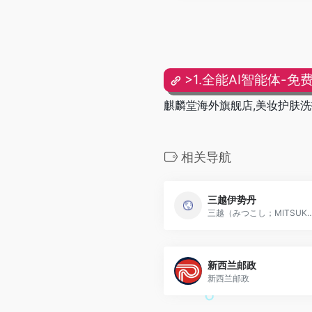
>1.全能AI智能体-免
麒麟堂海外旗舰店,美妆护肤洗
相关导航
三越伊势丹
三越（みつこし；MITSUKOSHI）是日本历史悠久
新西兰邮政
新西兰邮政