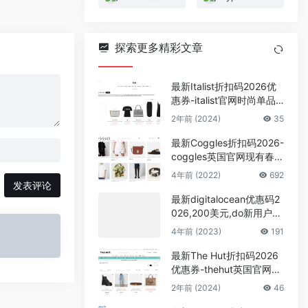
探索更多精彩文章
最新Italist折扣码2026优
惠券-italist官网时尚单品
春季大促低至5折
2年前 (2024)
35
最新Coggles折扣码2026-
coggles英国官网现有春夏
新风尚限时7折闪促
4年前 (2022)
692
发表评论
最新digitalocean优惠码2
026,200美元,do新用户福
利
4年前 (2023)
191
最新The Hut折扣码2026
优惠券-thehut英国官网双
11狂促7.5折
2年前 (2024)
46