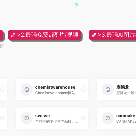
费
>2.最强免费ai图片/视频
>3.最强AI图
护
chemistwarehouse
麦德龙
、高档的大型百货商店之一
Chemistwarehouse网站是澳洲最大的保健品网站,网站主要销售澳洲本土的天然保健品牌
swisse
canmake
全球性的专业营养品牌。自成立以来，Swisse一直致力于研发同时具有现代科学认证和传统有效经验的产品