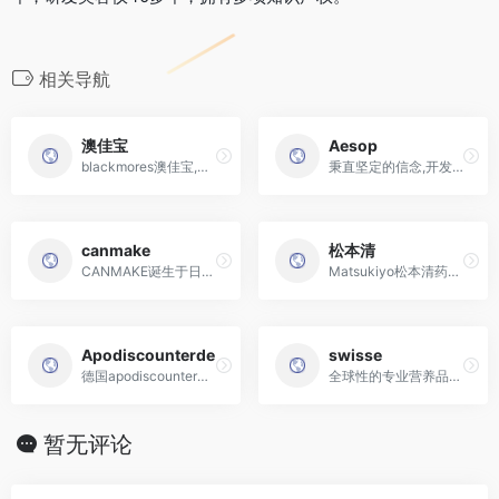
相关导航
澳佳宝
Aesop
blackmores澳佳宝,是澳大利亚的保健品品牌。澳佳宝是澳大利亚领先的天然营养品公司
秉直坚定的信念,开发一系列专业高质量的配方──包括肌肤、身体、秀发护理,以及香氛、个人护理和家居产品
canmake
松本清
CANMAKE诞生于日本，于1985年成立，属于日本井田制药株式会社旗下品牌，主营业务是化妆品。
Matsukiyo松本清药妆店,日本最大的药妆连锁店
Apodiscounterde
swisse
德国apodiscounter主要销售各种非处方药品,顺势疗法的药品, 化妆品及保健品
全球性的专业营养品牌。自成立以来，Swisse一直致力于研发同时具有现代科学认证和传统有效经验的产品
暂无评论