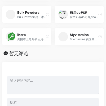
Bulk Powders
荷兰do药房
Bulk Powders是一家总部位于英国的保健营养品牌，专注于提供高质量的蛋白粉、氨基酸、维生素等营养补充品，为健身爱好者和健康意识者提供全面的营养支持。
荷兰知名do药房,deonlinedrogist,可直邮中国
iherb
Myvitamins
美国本土电商平台,海淘保健品首选,向全世界150 多个国家/地区提供高品质天然保健品
Myvitamins 英国最好的“维他命”，是一家专注提供高质量营养补充品的品牌，致力于支持个人的整体健康和福祉。支持支付宝，满50英镑免邮中国。
暂无评论