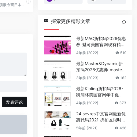
雅萌,为亚洲肌肤专研日本上市美容仪品牌，创立于1978年，研发美容仪40多年，拥有多项知识产权
探索更多精彩文章
最新MAC折扣码2026优惠
券-魅可美国官网现有精选
唇膏限时买1送1促销
4年前 (2022)
519
最新Master&Dynamic折
扣码2026优惠券-masterd
ynamic美国官网精选耳机
3年前 (2023)
162
额外7折
最新Kipling折扣码2026-
凯浦林美国官网年中促销
低至5折+额外7折
发表评论
4年前 (2022)
373
24 sevres中文官网最新优
惠代码2021 折扣区限时低
至5折满额免邮中国
5年前 (2021)
426