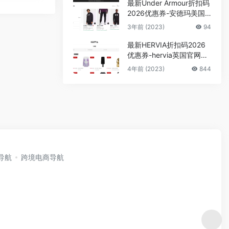
最新Under Armour折扣码
2026优惠券-安德玛美国
官网精选服饰低至5折+额
3年前 (2023)
94
外5折促销
最新HERVIA折扣码2026
优惠券-hervia英国官网低
至3折+额外85折促销
4年前 (2023)
844
i导航
跨境电商导航