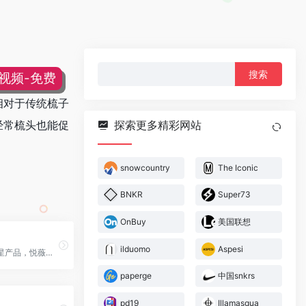
搜
片视频-免费
索：
。相对于传统梳子
。经常梳头也能促
探索更多精彩网站
snowcountry
The Iconic
BNKR
Super73
OnBuy
美国联想
ilduomo
Aspesi
甄选多款明星产品，悦薇「抗糖霜」、悦薇小针管眼霜、悦薇水乳、悦薇「抗糖精华」、美白樱花瓶
paperge
中国snkrs
pd19
Illamasqua