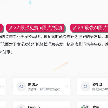
费
>2.最强免费ai图片/视频
>3.最强AI图
获多种奖项的英国专业美发梳品牌，被多家时尚杂志评为最好的美发梳
的顺发梳无论面对干发湿发都可以轻松理顺头发一梳到底且不伤害头皮
体健康。
麦德龙
资生堂
麦德龙一般指麦德龙超市,麦德龙超市是一家零售批发超市集团
kirindo
雅萌